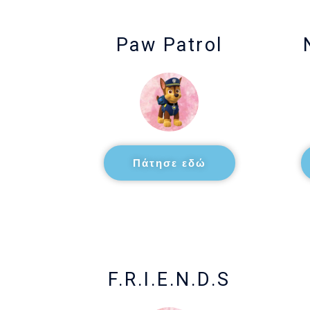
Paw Patrol
Πάτησε εδώ
F.R.I.E.N.D.S