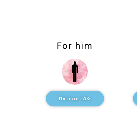
For him
Πάτησε εδώ