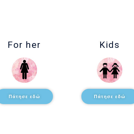
For her
Kids
Πάτησε εδώ
Πάτησε εδώ