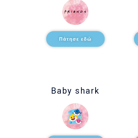
Πάτησε εδώ
Βaby shark