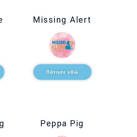
e
Missing Alert
Πάτησε εδώ
ng
Peppa Pig