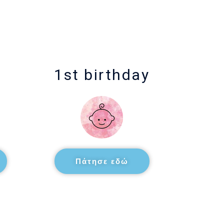
1st birthday
Πάτησε εδώ