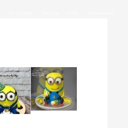
3D Τούρτες
Βάπτιση
Party
Επικοινωνία