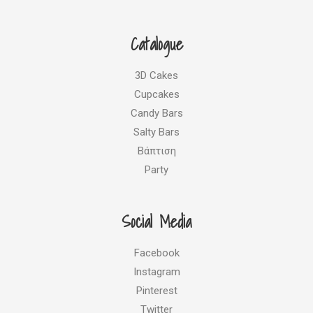
c
s
n
i
e
t
t
t
b
a
e
t
Catalogue
o
g
r
e
o
r
e
r
k
a
s
3D Cakes
m
t
Cupcakes
Candy Bars
Salty Bars
Βάπτιση
Party
Social Media
Facebook
Instagram
Pinterest
Twitter