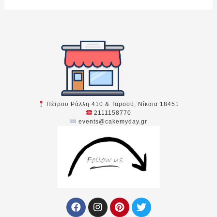
Πέτρου Ράλλη 410 & Ταρσού, Νίκαια 18451
2111158770
events@cakemyday.gr
F
I
P
T
a
n
i
w