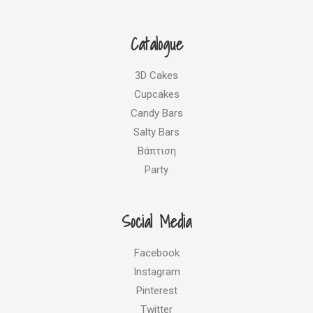
c
s
n
i
e
t
t
t
b
a
e
t
Catalogue
o
g
r
e
o
r
e
r
k
a
s
3D Cakes
m
t
Cupcakes
Candy Bars
Salty Bars
Βάπτιση
Party
Social Media
Facebook
Instagram
Pinterest
Twitter