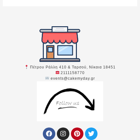
Πέτρου Ράλλη 410 & Ταρσού, Νίκαια 18451
2111158770
events@cakemyday.gr
F
I
P
T
a
n
i
w