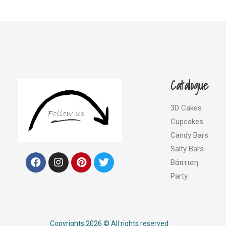
Catalogue
3D Cakes
Cupcakes
Candy Bars
Salty Bars
F
I
P
T
Βάπτιση
a
n
i
w
c
s
n
i
Party
e
t
t
t
b
a
e
t
o
g
r
e
o
r
e
r
Copyrights 2026 © All rights reserved