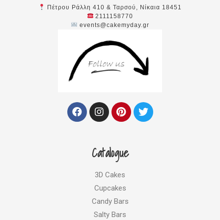
Πέτρου Ράλλη 410 & Ταρσού, Νίκαια 18451
2111158770
events@cakemyday.gr
F
I
P
T
a
n
i
w
c
s
n
i
e
t
t
t
b
a
e
t
Catalogue
o
g
r
e
o
r
e
r
k
a
s
3D Cakes
m
t
Cupcakes
Candy Bars
Salty Bars