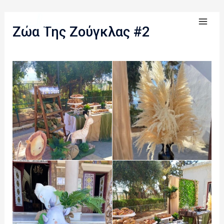
Skip
MA
to
Ζώα Της Ζούγκλας #2
ME
content