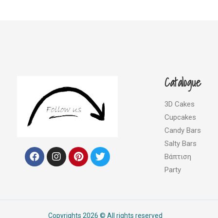
Catalogue
3D Cakes
Cupcakes
Candy Bars
Salty Bars
F
I
P
T
Βάπτιση
a
n
i
w
c
s
n
i
Party
e
t
t
t
b
a
e
t
o
g
r
e
o
r
e
r
Copyrights 2026 © All rights reserved